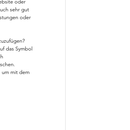
ebsite oder 
uch sehr gut 
istungen oder 
nzuzufügen? 
auf das Symbol 
ch 
schen. 
n, um mit dem 